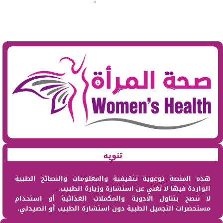
تنويه
هذه المنصة توعوية تثقيفية والمعلومات والنصائح الطبية
الواردة فيها لا تغني عن استشارة وزيارة الطبيب.
لا ننصح بتناول الأدوية والمكملات الغذائية أو استخدام
مستحضرات التجميل الطبية دون استشارة الطبيب أو الصيدلي.