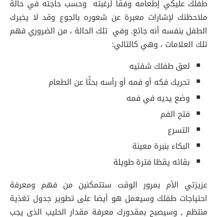
طفلك عليكي إطعامه وفقا لرغبته وحسب حاجته في حالة
ملاحظتك لإشارات معبرة عن شعوره بالجوع وقد لا يخبرك
الطفل بنفسه أنه جائع. وفي تلك الحالة ، من الضروري فهم
تلك العلامات ، وهي كالتالي:
لعق طفلك شفتيه
تحريك فكه أو فمه أو رأسه بحثًا عن الطعام
وضع يديه في فمه
فتح الفم
التسرع
البكاء بنبرة معينة
بقائه يقظا فترة طويلة
عزيزتي الأم بمرور الوقت ستتمكنين من فهم ومعرفة
احتياجات طفلك وسيعمل هو أيضا على تطوير جدول تغذية
منتظم , وسيصبح بمقدورك معرفة مقدار الحليب الذي يجب