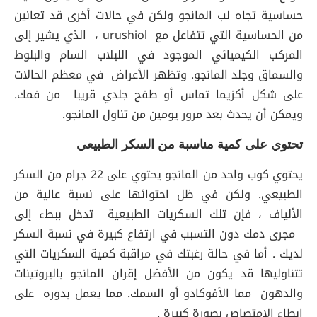
حساسية تجاه لب المانجو ولكن في حالات أخرى قد تعانين
من الحساسية التي تتفاعل مع urushiol ، الذي يشير إلى
المركب الكيميائي الموجود في اللبلاب السام والبلوط
والسماق وجلد المانجو. وتظهر الأعراض في معظم الحالات
على شكل أكزيما تماس أو طفح جلدي قريبا من فمك.
ويمكن أن يحدث بعد مرور يومين من تناول المانجو.
تحتوي على كمية مناسبة من السكر الطبيعي
يحتوي كوب واحد من المانجو يحتوي على 22 جرام من السكر
الطبيعي. ولكن في ظل احتوائها على نسبة عالية من
الألياف ، فإن تلك السكريات الطبيعية تدخل ببطء إلى
مجرى دمك دون التسبب في ارتفاع كبيرة في نسبة السكر
لديك . أما في حالة رغبتك في مراقبة كمية السكريات التي
تتناوليها قد يكون من الأفضل إقران المانجو بالبروتينات
والدهون مما الأفوكادو أو السمك. مما يعمل بدوره على
إبطاء الامتصاص بصورة كبيرة .