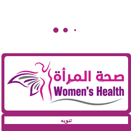
تنويه