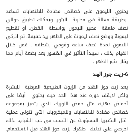
يحتوي الليمون على خصائص مضادة للالتهابات تساعد
بطريقة فعالة في محاربة البثور. ويمكنك تطبيق حوالي
نصف ملعقة عصير الليمون بواسطة القطن. أو تقطيع
ليمونة ووضع نصف ليمونة على الظهر بيد خفيفة. ثم اتركي
الليمون لمدة نصف ساعة وقومي بشطفه . فمن خلال
القيام بذلك ، سيبدأ التأثير في الظهور بعد بضعة أيام مما
يقلل بثور الظهر .
6-زيت جوز الهند
يعد زيت جوز الهند من الزيوت الطبيعية المرطبة للبشرة
ولكن لايقف دوره عند هذا الحد حيث يحتوي أيضا على
أحماض دهنية مثل حمض اللوريك الذي يتميز بمجموعة
خصائص مضادة للالتهابات وللميكروبات التي تتولى عملية
قتل البكتيريا المسؤولة عن التسبب في حب الشباب. لذلك
احرصي على تدليك ظهرك بزيت جوز الهند قبل الاستحمام.