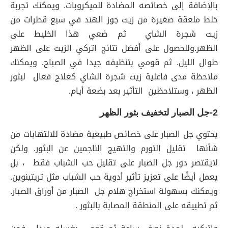
بالإضافة إلى خصائصه المضادة للميكروبات. ويمكنك تجربة
خلط ملعقة صغيرة من زيت جوز الهند في سبع قطرات من
زيت شجرة الشاي ثم ضعي هذا الخليط على
الظهر.وللحصول على أفضل نتائج اتركي الزيت على الظهر
طوال الليل. ثم قومي بتنظيفه جيدا في الصباح. ويمكنك
ملاحظة مدى فاعلية زيت شجرة الشاي كعلاج فعال لبثور
الظهر ، وستلاحظين التأثير بعد بضعة أيام.
2-جل الصبار لتخفيف بثور الظهر
يحتوي جل الصبار على خصائص طبيعية مضادة للالتهابات من
شأنها تقليل التورم والتهيج الناجمين عن البثور. ولكن
لايقتصر دور جل الصبار على تقليل حب الشباب فقط ، بل
يعمل أيضًا على تعزيز تأثير أدوية حب الشباب مثل تريتينوين.
ويمكنك بسهولة استخراج هلام جل الصبار من أوراق الصبار.
ثم تطبيقه على المنطقة المصابة بالبثور .