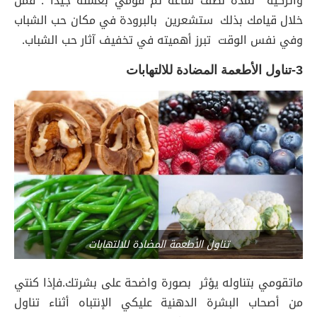
واتركيه لمدة نصف ساعة ثم قومي بغسله جيدا . فمن
خلال قيامك بذلك ستشعرين بالبرودة في مكان حب الشباب
وفي نفس الوقت تبرز أهميته في تخفيف آثار حب الشباب.
3-تناول الأطعمة المضادة للالتهابات
تناول الأطعمة المضادة للالتهابات
ماتقومي بتناوله يؤثر بصورة واضحة على بشرتك.فإذا كنتي
من أصحاب البشرة الدهنية عليكي الإنتباه أثناء تناول