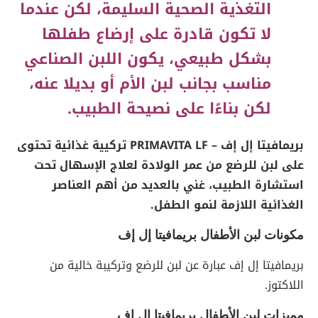
التغذية الصحية السليمة، لكن عندما
لا تكون قادرة على إرضاع طفلها
بشكل طبيعي، يكون اللبن الصناعي
مناسب بجانب لبن الأم أو بديلا عنه،
لكن بناءًا على نصيحة الطبيب.
بريمافيتا إل إف – PRIMAVITA LF تركيية غذائية تحتوى
على لبن للرضع من عمر الولادة لعلاج الإسهال تحت
استشارة الطبيب، غني بالعديد من أهم العناصر
الغذائية اللازمة لنمو الطفل.
مكونات لبن الأطفال
بريمافيتا إل إف
بريمافيتا إل إف عبارة عن لبن للرضع وتركيبة خالية من
اللاكتوز.
مميزات لبن الأطفال بريمافيتا إل إف