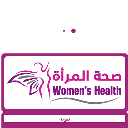
تنويه