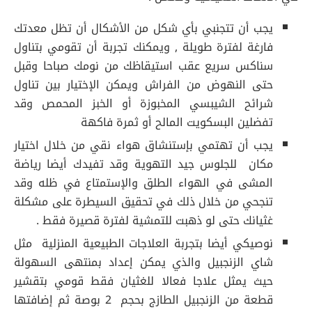
يجب أن تتجنبي بأي شكل من الأشكال أن تظل معدتك
فارغة لفترة طويلة , ويمكنك تجربة أن تقومي بتناول
سناكس سريع عقب استيقاظك من نومك صباحا وقبل
حتى النهوض من الفراش ويمكن الإختيار بين تناول
شرائح الشيبسي المخبوزة أو الخبز المحمص وقد
تفضلين البسكويت المالح أو ثمرة فاكهة
يجب أن تهتمي بإستنشاق هواء نقي من خلال اختيار
مكان للجلوس جيد التهوية وقد تفيدك أيضا رياضة
المشى في الهواء الطلق والإستمتاع في ظله وقد
تنجحي من خلال ذلك في تحقيق السيطرة على مشكلة
غثيانك حتى لو ذهبت للتمشية لفترة قصيرة فقط .
نوصيكي أيضا بتجربة العلاجات الطبيعية المنزلية مثل
شاي الزنجبيل والذي يمكن إعداد بمنتهى السهولة
حيث يمثل علاجا فعالا للغثيان فقط قومي بتقشير
قطعة من الزنجبيل الطازج بحجم 2 بوصة ثم إضافتها