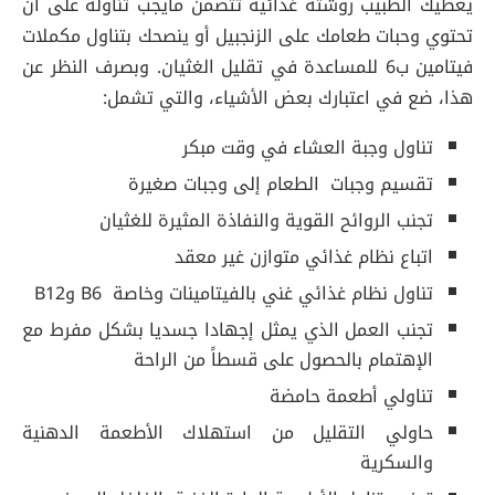
يعطيك الطبيب روشتة غذائية تتضمن مايجب تناوله على أن
تحتوي وحبات طعامك على الزنجبيل أو ينصحك بتناول مكملات
فيتامين ب6 للمساعدة في تقليل الغثيان. وبصرف النظر عن
هذا، ضع في اعتبارك بعض الأشياء، والتي تشمل:
تناول وجبة العشاء في وقت مبكر
تقسيم وجبات الطعام إلى وجبات صغيرة
تجنب الروائح القوية والنفاذة المثيرة للغثيان
اتباع نظام غذائي متوازن غير معقد
تناول نظام غذائي غني بالفيتامينات وخاصة B6 وB12
تجنب العمل الذي يمثل إجهادا جسديا بشكل مفرط مع
الإهتمام بالحصول على قسطاً من الراحة
تناولي أطعمة حامضة
حاولي التقليل من استهلاك الأطعمة الدهنية
والسكرية