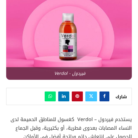
فيردول - Verdol
شارك
يستخدم فيردول – Verdol كغسول للمناطق الحميمة لدى
النساء المصابات بعدوى فطرية، أو بكتيرية، وقبل الجماع
للحصول علي انتعاش دائم ورائحة أفضل في الأماكن