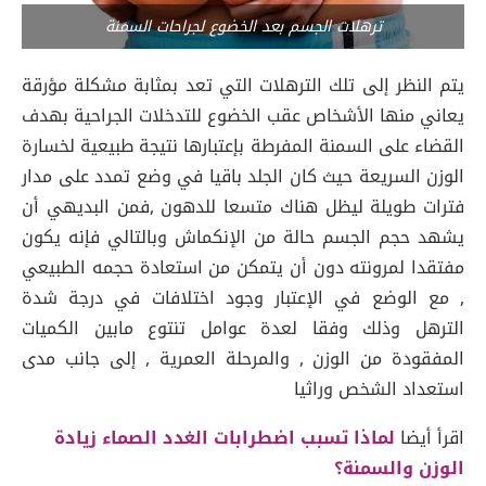
ترهلات الجسم بعد الخضوع لجراحات السمنة
يتم النظر إلى تلك الترهلات التي تعد بمثابة مشكلة مؤرقة
يعاني منها الأشخاص عقب الخضوع للتدخلات الجراحية بهدف
القضاء على السمنة المفرطة بإعتبارها نتيجة طبيعية لخسارة
الوزن السريعة حيث كان الجلد باقيا في وضع تمدد على مدار
فترات طويلة ليظل هناك متسعا للدهون ,فمن البديهي أن
يشهد حجم الجسم حالة من الإنكماش وبالتالي فإنه يكون
مفتقدا لمرونته دون أن يتمكن من استعادة حجمه الطبيعي
, مع الوضع في الإعتبار وجود اختلافات في درجة شدة
الترهل وذلك وفقا لعدة عوامل تنتوع مابين الكميات
المفقودة من الوزن , والمرحلة العمرية , إلى جانب مدى
استعداد الشخص وراثيا
اقرأ أيضا
لماذا تسبب اضطرابات الغدد الصماء زيادة
الوزن والسمنة؟