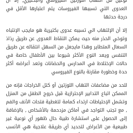
نوعين من التهاب اللوزتين الفيروسي والبكتيري, إلا أن
العدوى التي تسببها الفيروسات يتم اعتبارها الأقل في
درجة حدتها
إلا أن الإلتهاب الي تسببه عدوى بكتيرية هو مايجب الإنتباه
وتوخي الحذر منه حيث يمكن التقاط العدوى عن طريق رذاذ
السعال المتطاير وهذا مايجعل من السهل انتقاله عن طريق
التنفس ويعد النوع الأكثر شيوعا بين الأطفال خاصة في
حالات الإختلاط في المدارس والحضانات وتعد أعراضه أكثر
حدة وخطورة مقارنة بالنوع الفيروسي
للحد من مضاعفات التهاب اللوزتين أو كتل الخراجات فإنه من
الممكن اتباع التدابير الإحترازية قبل خروج الطفل من المنزل
وتشمل الإحتياطات ارتداء كمامة لتغطية فتحات الأنف والفم
, مع تجنب التواجد في أماكن مزدحمة بالأشخاص , بالإضافة
إلى الحصول على استشارة طبية حال ظهور أي نوعية غير
طبيعية من الأعراض لتحديد أي طريقة علاجية هي الأنسب