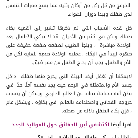
للخروج من كل ركن من أركان رئتيه مما يفتح ممرات التنفس
لدى طفلك ويبدأ دوران الهواء.
كل هذه الأسباب التي تم ذكرها تشير إلى أهمية بكاء
طفلك ولكن في كثير من الأحيان قد لا يبكي الأطفال بعد
الولادة مباشرة ، ويلجأ الطبيب لصفعه صفعة خفيفة على
ظهره ليبدأ في البكاء . عملية الولادة صعبة للغاية لكل من
الأم والطفل. يجب أن يخرج الطفل من ممر ضيق.
لايمكننا أن نغفل أيضا البيئة التي يخرج منها طفلك داخل
جسد الأم والمتمثلة في الرحم حيث يجد نفسه آمنًا جدًا في
بطن أمه مختلفة تماما عن العالم الخارجي ويمكن أن يتسبب
خروجه الفجائي واصطدامه بالعالم في بكاؤه . وبشكل عام
، فإن بكاء الطفل دلالة عن صحته.
اقرا أيضا
اكتشفي أبرز الحقائق حول المواليد الجدد
ماذا لو لم يبكي طفلك بعد الولادة مباشرة؟