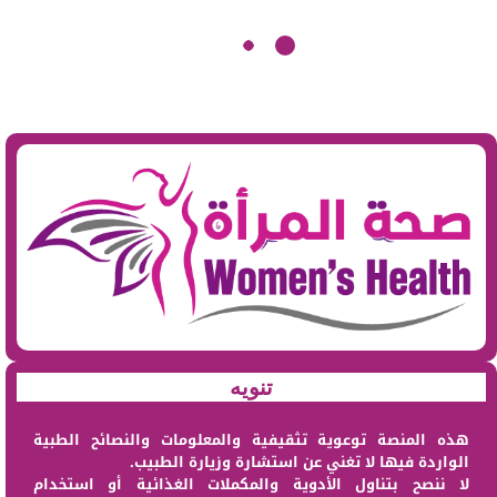
تنويه
هذه المنصة توعوية تثقيفية والمعلومات والنصائح الطبية
الواردة فيها لا تغني عن استشارة وزيارة الطبيب.
لا ننصح بتناول الأدوية والمكملات الغذائية أو استخدام