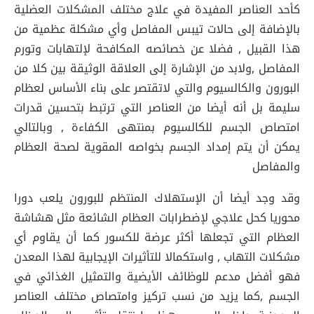
كأحد العناصر المفيدة في علاج مختلف المشكلات العضلية
بالإضافة إلى حالات تيبس المفاصل وأي مشكلة عظمية من
هذا القبيل , فضلا عن خصائصه المكافحة لإلتهابات وتورم
المفاصل ,ولابد من الإشارة إلى العلاقة الوثيقة بين كلا من
البورون والكالسيوم والتي لاتقتصر على بناء الأساس لعظام
سليمة بل أنه أيضا من العناصر التي ترتبط بتحسين قدرات
امتصاص الجسم للكالسيوم بمنتهى الكفاءة , وبالتالي
يمكن أن يتم إمداد الجسم بخواصه المقوية لصحة العظام
والمفاصل
وقد وجد أيضا أن الإستهلاك المنتظم للبورون يلعب دورا
محوريا كحل علاجي لإضطرابات العظام الشائعة مثل هشاشة
العظام التي تجعلها أكثر عرضة للكسور كما أن يقاوم أي
مشكلات التهاب , واستكمالا للتأثيرات الإيجابية لهذا المعدن
فهو أفضل مدعم للوظائف الأيضية والتمثيل الغذائي في
الجسم ,كما يزيد من نسب تركيز وامتصاص مختلف العناصر