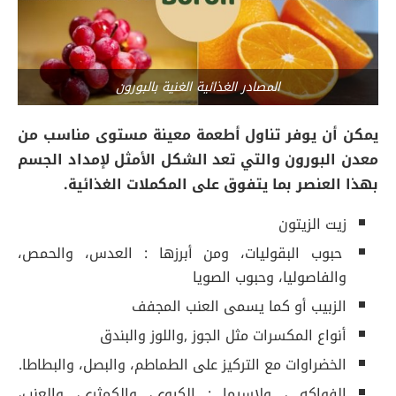
المصادر الغذائية الغنية بالبورون
يمكن أن يوفر تناول أطعمة معينة مستوى مناسب من
معدن البورون والتي تعد الشكل الأمثل لإمداد الجسم
بهذا العنصر بما يتفوق على المكملات الغذائية.
زيت الزيتون
حبوب البقوليات، ومن أبرزها : العدس، والحمص،
والفاصوليا، وحبوب الصويا
الزبيب أو كما يسمى العنب المجفف
أنواع المكسرات مثل الجوز ,واللوز والبندق
الخضراوات مع التركيز على الطماطم، والبصل، والبطاطا.
الفواكه ، ولاسيما : الكيوي، والكمثرى، والعنب،