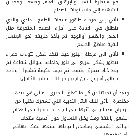
مع سيطرة التعب والإرهاق العام, وضعف وفقدان
الشهية إلى جانب نوبات الصداع
نأتي إلى مرحلة ظهور علامات الطفح الجلدي والذي
ينطلق في العادة على أجزاء الجسم المتفرقة مثل
الصدر والظهر أوالوجه ثم يأخذ طريقه نحو الإنتشار
لبقية مناطق الجسم
نأتي إلى مرحلة البثور حيث تتخذ شكل نتوءات حمراء
تتطور بشكل سريع إلى بثور بداخلها سوائل شفافة ثم
بعد ذلك تتمزق وتنفجر ثم تجف مكونة قشورا ( وتأخذ
حوالي أسبوع لحين اجتياز مرحلة التقشير الكامل)
وبعد أن تحدثنا عن كل مايتعلق بالجدري المائي في نبذة
مختصرة , نأتي لتلك الآثار الندبية التي تشعرك بكثيرا من
الإحراج عندما يبقى أثرها على الجلد والمسببة في انعدام
الشعور بالثقة وهنا يظل التساؤل حول أهمية منتجات
الواقي الشمسي ومامدى ارتباطها بمنعها بشكل نهائي
أو تخفيفها