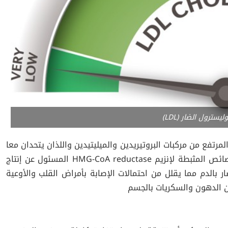
ترول الضار (LDL)
لمرتفع من مركبات البروتيريدين والميليتيدين واللذان يتحدان معا
ليكون لهما مفعول قريب من دواء الستاتينات الشهير ذو الخصائص المثبطة لإنزيم HMG-CoA reductase المسئول عن إنتاج
 بالدم مما يقلل من احتمالات الإصابة بأمراض القلب والأوعية
 الدهون والسكريات بالجسم