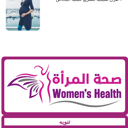
تنويه