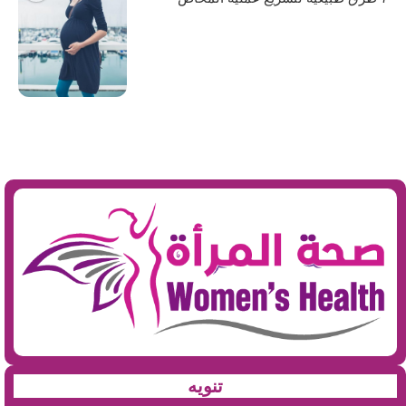
تنويه