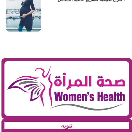
تنويه