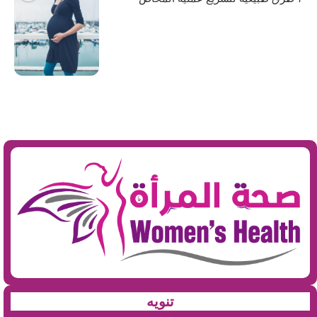
تنويه