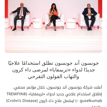
جونسون آند جونسون تطلق استخدامًا علاجيًا
جديدًا لدواء «تريمفايا» لمرضى داء كرون
والتهاب القولون التقرحي
أعلنت شركة جونسون آند جونسون، خلال مؤتمر صحفي،
إطلاق استخدام علاجي جديد لدواء «تريمفايا» (TREMFYA®
– guselkumab) ليشمل علاج داء كرون (Crohn’s Disease)