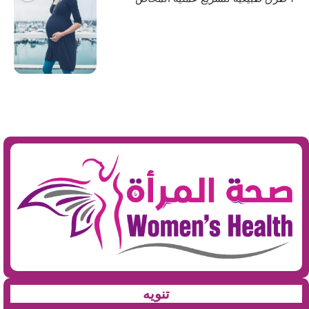
تنويه