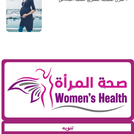
تنويه