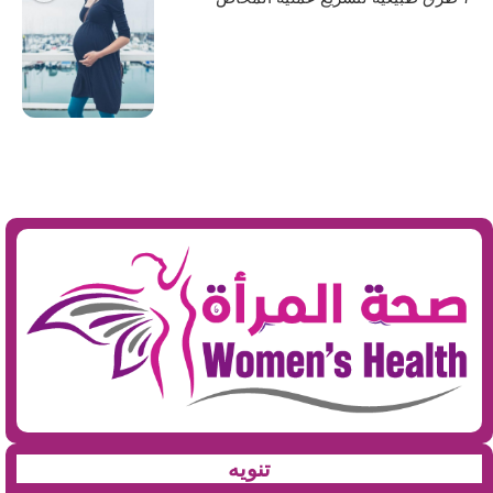
تنويه