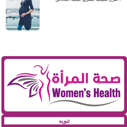
تنويه