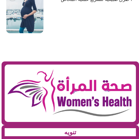
تنويه