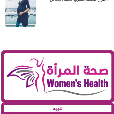
تنويه