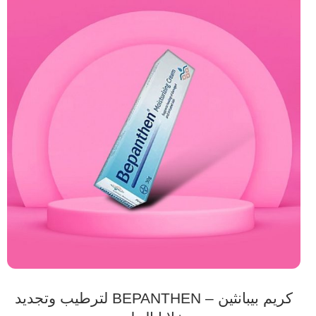
كريم بيبانثين – BEPANTHEN لترطيب وتجديد