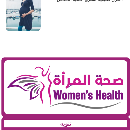
تنويه