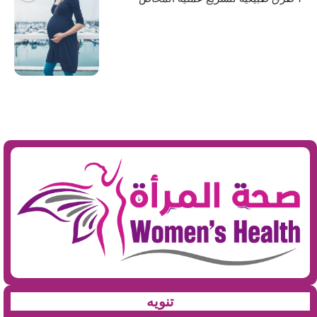
تنويه