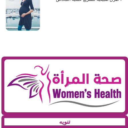
تنويه