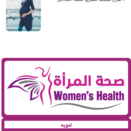
تنويه