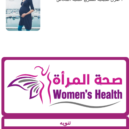
تنويه