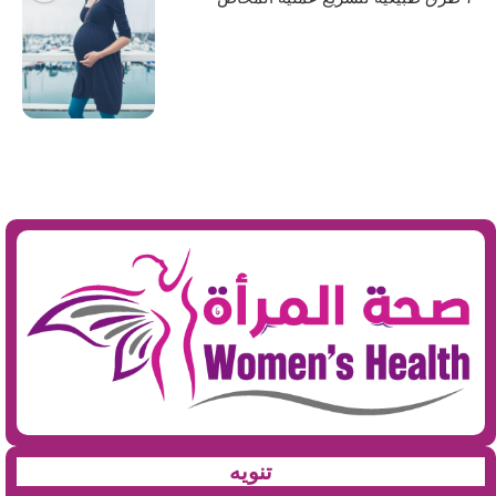
تنويه