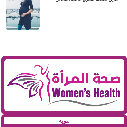
تنويه