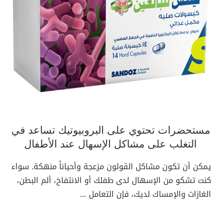
مستحضرات ﺗﺤﺘﻮي على البروﺑﻴﻮﺗﻴﻚ ﺗﺴﺎﻋﺪ ﻓﻲ
اﻟﺘﻐﻠﺐ على ﻣﺸﺎﻛﻞ اﻹﺳﻬﺎل ﻋﻨﺪ اﻷﻃﻔﺎل
يمكن أن تكون مشاكل القولون مزعجة وأحياناً منهكة. سواء
كنت تشكو من الإسهال لدى طفلك أو الانتفاخ، ألم البطن،
الغازات والإمساك لديك، فإن التعامل …