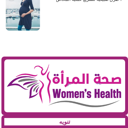
تنويه