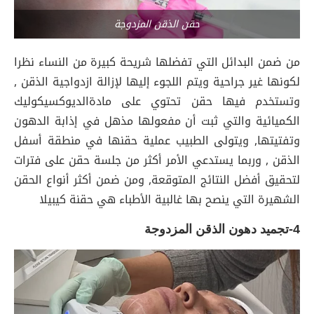
حقن الذقن المزدوجة
من ضمن البدائل التي تفضلها شريحة كبيرة من النساء نظرا
لكونها غير جراحية ويتم اللجوء إليها لإزالة ازدواجية الذقن ,
وتستخدم فيها حقن تحتوي على مادةالديوكسيكوليك
الكميائية والتي ثبت أن مفعولها مذهل في إذابة الدهون
وتفتيتها, ويتولى الطبيب عملية حقنها في منطقة أسفل
الذقن , وربما يستدعي الأمر أكثر من جلسة حقن على فترات
لتحقيق أفضل النتائج المتوقعة, ومن ضمن أكثر أنواع الحقن
الشهيرة التي ينصح بها غالبية الأطباء هي حقنة كيبيلا
4-تجميد دهون الذقن المزدوجة