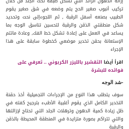
إزالة الدهون الزائد التي تشكل طبقة تحت الجلد من خلال
تركيب أنبوب صغير الحج يتم وضعه في شق صغير يقوم
الطبيب بصنعه أسفل الرقبة , ثم اللجوءإلى نحت وتحديد
شكل منطقتي الذقن والرقبة لتحسين تناسق الوجه بما
يساعد في العمل على إعادة تشكل خط الفك, وعادة ماتتم
الإستعانة بحقن تخدير موضعي كخطوة سابقة على هذا
الإجراء
اقرأ أيضا
التقشير بالليزر الكربوني .. تعرفي على
فوائده للبشرة
-شد الوجه
سوف يتطلب هذا النوع من الإجراءات التجميلية أخذ حقنة
التخدير الكامل الذي يقوم أغلبية الأطبء بترجيح كفته في
ظل زيادة كمية الدهون وترهلات الجلد التي تحتاج لإزالتها
والتي تتراكم بصورة متزايدة في المنطقة المحيطة بالذقن
والرقبة