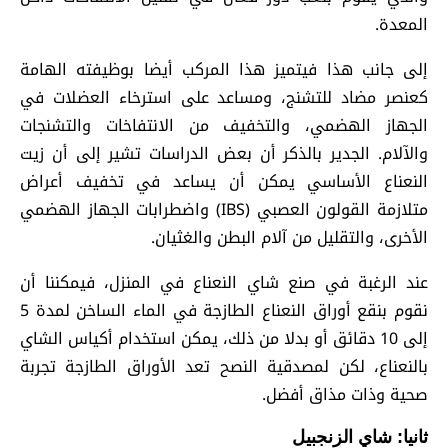
المعدة.
إلى جانب هذا فيتميز هذا المركب أيضا بوظيفته الهامة
كعنصر مضاد للتشنج، ومساعد على استرخاء العضلات في
الجهاز الهضمي، والتخفيف من الانتفاخات والتشنجات
والآلام. الجدير بالذكر أن بعض الدراسات تشير إلى أن زيت
النعناع الأساسي يمكن أن يساعد في تخفيف أعراض
متلازمة القولون العصبي (IBS) واضطرابات الجهاز الهضمي
الأخرى، والتقليل من آلام البطن والغثيان.
عند الرغبة في صنع شاي النعناع في المنزل، فيمكننا أن
نقوم بنقع أوراق النعناع الطازجة في الماء الساخن لمدة 5
إلى 10 دقائق أو بدلا من ذلك، يمكن استخدام أكياس الشاي
بالنعناع، لكن لمصدقية النصح تعد الأوراق الطازجة تجربة
صحية وذات مذاق أفضل.
ثانيا: شاي الزنجبيل