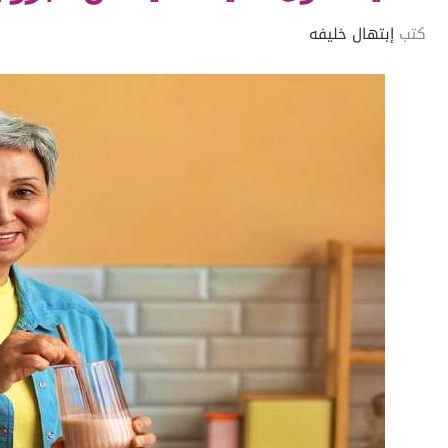
كتب
إبتهال خليفه