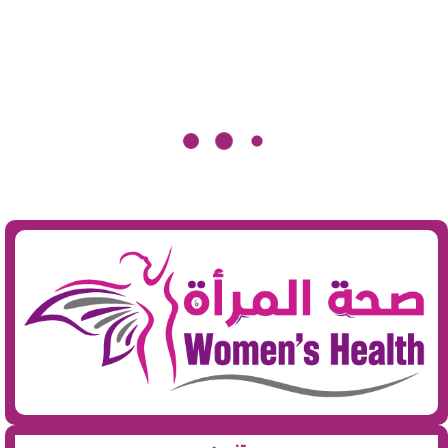
تنويه