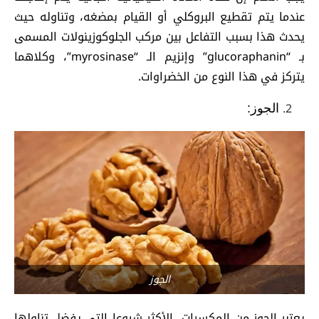
عندما يتم تقطيع البروكلي أو القيام بمضغه، وتناوله حيث
يحدث هذا بسبب التفاعل بين مركب الجلوكوزينولات المسمى
بـ “glucoraphanin” وإنزيم الـ “myrosinase”، وكلاهما
يتركز في هذا النوع من الخضراوات.
الجوز:
الجوز
يعتبر الجوز من المكسرات الأكثر شيوعا التي يفضل تناولها