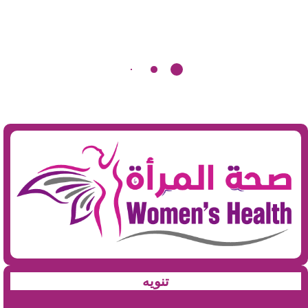
تنويه