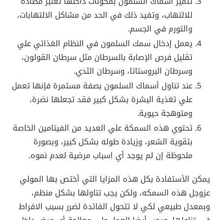
تتميز أسماك السلمون بمكونات داخلها تعتبر مضادة
للالتهاب، وتفيد ذلك في الحد من مشاكل الالتهابات،
والتورم في الجسم.
يعمل إدخال سمك السلمون في النظام الغذائي علي
تقليل فرص الإصابة بالسرطان مثل سرطان القولون،
وسرطان البروستاتا، وسرطان الثدي.
عند تناول أسماك السلمون بصفة مستمرة فإنها تعمل
علي تغذية البشرة بشكل كبير فقد تجعلها نضرة،
ومتوهجة حيوية.
تحتوي هذه السمكة علي العديد من الفيتامين الخاصة
بتقوية الشعر، وزيادة طوله بشكل كبير، وبصورة
ملحوظة إن لم يوجد أي اسباب مرضية لعدم نموه.
يمكن الأستفادة بكل هذه المزايا التي أختص بها المولي
عزوجل هذه السمكه، ولكن يجب تناولها بشكل منظم،
وبمعدل طبيعي لكي لا تتحول الفائدة لضرر بسبب الافراط