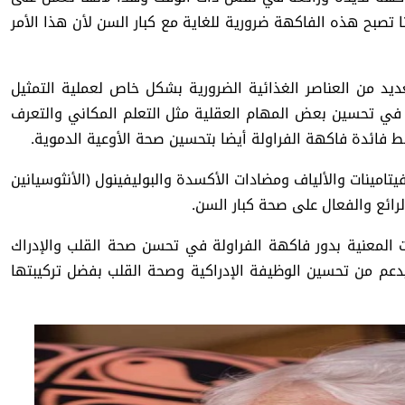
ا تصبح هذه الفاكهة ضرورية للغاية مع كبار السن لأن هذا الأمر
لعديد من العناصر الغذائية الضرورية بشكل خاص لعملية التمثيل
ل في تحسين بعض المهام العقلية مثل التعلم المكاني والتعرف
بط فائدة فاكهة الفراولة أيضا بتحسين صحة الأوعية الدموية.
يتامينات والألياف ومضادات الأكسدة والبوليفينول (الأنثوسيانين
لرائع والفعال على صحة كبار السن.
ت المعنية بدور فاكهة الفراولة في تحسن صحة القلب والإدراك
يدعم من تحسين الوظيفة الإدراكية وصحة القلب بفضل تركيبتها