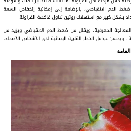
ة خلال مرحلة أكل الفراولة أما بالنسبة لتدابير القلب والأوعية
غط الدم الانقباضي، بالإضافة إلى إمكانية إنخفاض السعة
اد بشكل كبير مع استهلاك روتين تناول فاكهة الفراولة.
لمعالجة المعرفية، ويقلل من ضغط الدم الانقباضي ويزيد من
ة ، ويحسن عوامل الخطر القلبية الوعائية لدى الأشخاص الأصحاء.
لعامة