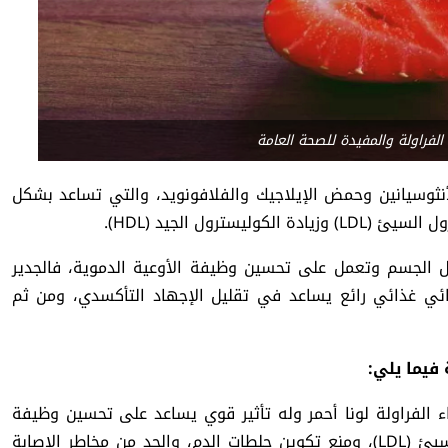
لفراولة والمفيدة للصحة العامة
نثوسيانين وحمض الإيلاجيك والفلافونويد، والتي تساعد بشكل
ول الجيد (HDL).
ل الجسم وتعمل على تحسين وظيفة الأوعية الدموية، فالجدير
 الفراولة غنية بالألياف وفيتامين C، وهو ثنائي غذائي رائع يساعد في تقليل الإجهاد التأكسدي، ومن ثم
فيما يلي:
 الفراولة لونا أحمر وله تأثير قوي يساعد على تحسين وظيفة
الأوعية الدموية، وخفض ضغط الدم، وتقليل الكوليسترول السيئ (LDL)، ومنع تكوين جلطات الدم، والحد من مخاطر الإصابة