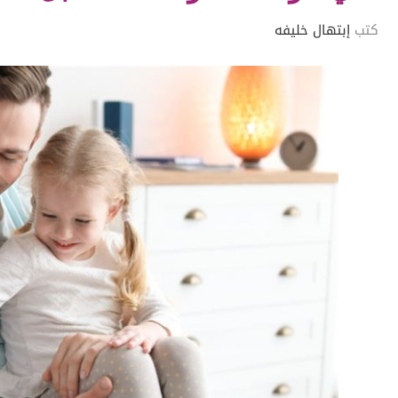
كتب
إبتهال خليفه