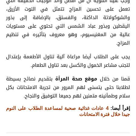
وجب علينا التنويه أن من أفضل وألذ الوجبات الخفيفة التي
تعمل على تحسين المزاج تتمثل في التوت الأزرق،
والشوكولاتة الداكنة، والفستق، بالإضافة إلى بذور
اليقطين وبذور عباد الشمس التي تحتوي على مستويات
عالية من المغنيسيوم، وهو معروف بتأثيره في تنظيم
المزاج.
يجب على الطلاب أيضا مراعاة آلية تناول الأطعمة بإعتدال
لتجنب مشاعر الخمول والكسل بعد تناول الطعام.
قمنا من خلال
موقع صحة المرأة
بتقديم نصائح بسيطة
لطلابنا حتى يتسنى لهم المرور من تجربة الامتحانات بكل
سلام وطمأنينه متمنين لهم جميعا التوفيق والنجاح.
إقرأ أيضا:
4 عادات غذائية صحية لمساعدة الطلاب على النوم
جيدا خلال فترة الامتحانات