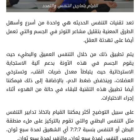
القيام بتمارين التنفس والتمدد
تعد تقنيات التنفس الحديثه هي واحدة من أسرع وأسهل
الطرق المعنية بتقليل مشاعر التوتر في الجسم والتي تعمل
أيضا على تهدئة العقل.
يتم تطبيق ذلك من خلال التنفس العميق والبطيء حيث
يقوم الجسم في هذه الآونة بدعم آلية الاستجابة
الاسترخائية حيث يتباطأ معدل ضربات القلب، وتسترخي
العضلات، وينخفض ضغط الدم، بالإضافة إلى ذلك فيمكننا
أيضا تطبيق هذه التقنية للبقاء في حالة من الهدوء أثناء
إجراء الاختبارات.
على سبيل التوضيح أكثر يمكننا القيام باتخاذ تدابير التنفس
مثل التنفس البطني والتي تقوم بالتركيز على ملء منطقة
البطن أو التنفس بنسبة 7:7:7 أي الشهيق لمدة سبع ثوان،
وحبس النفس لمدة سبع ثوان، والزفير لمدة سبع ثوان.