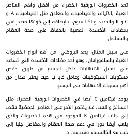
تعد الخضروات الورقية الخضراء من أفضل وأهم العناصر
الغنية بالألياف والفيتامينات والمعادن مثل الفيتامينات A و
C و K والحديد والكالسيوم، بالإضافة إلى كونها مصدر غني
بمضادات الأكسدة المعنية بالحفاظ على صحة العظام
والمفاصل.
على سبيل المثال، يعد البروكلي من أهم أنواع الخضروات
الغنية بالسلفورافان، وهو أحد مضادات الأكسدة التي تساعد
على تقليل الالتهابات داخل الجسم عن طريق خفض
مستويات السيتوكينات وعامل كابا ب حيث يعتبر هذان من
أهم مسببات الالتهابات في الجسم.
يوجد فيتامين C أيضا في الخضروات الورقية الخضراء مثل
السبانخ واللفت، فلا يقتصر الأمر على العناصر الحمضية فقط.
إلى جانب فيتامين K الموجود في هذه الخضروات والذي
يلعب أيضا دورا في دعم صحة العظام والمفاصل جنبا إلى
جنب مع الكالسيوم وفيتامين د.