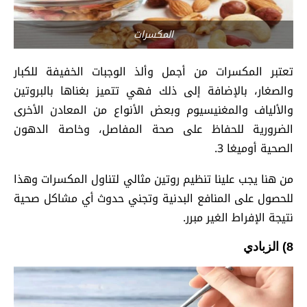
المكسرات
تعتبر المكسرات من أجمل وألذ الوجبات الخفيفة للكبار
والصغار، بالإضافة إلى ذلك فهي تتميز بغناها بالبروتين
والألياف والمغنيسيوم وبعض الأنواع من المعادن الأخرى
الضرورية للحفاظ على صحة المفاصل، وخاصة الدهون
الصحية أوميغا 3.
من هنا يجب علينا تنظيم روتين مثالي لتناول المكسرات وهذا
للحصول على المنافع البدنية وتجني حدوث أي مشاكل صحية
نتيجة الإفراط الغير مبرر.
8) الزبادي