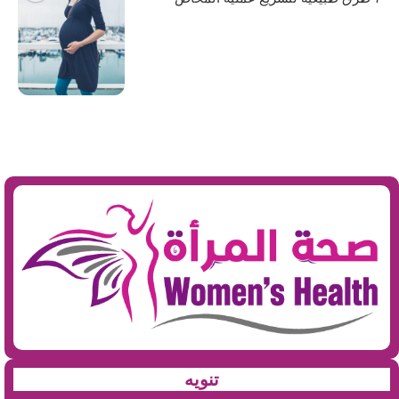
تنويه