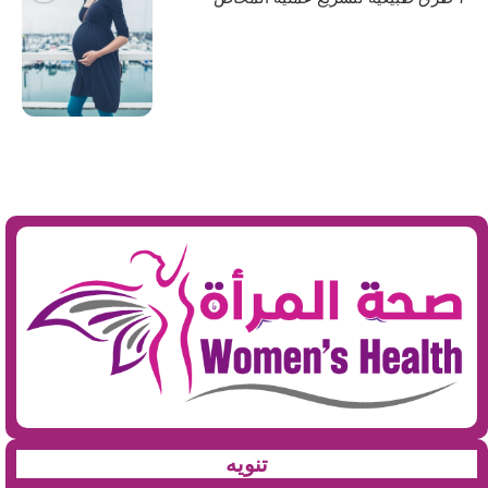
تنويه