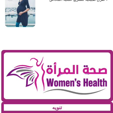
تنويه