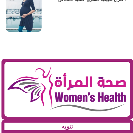
تنويه