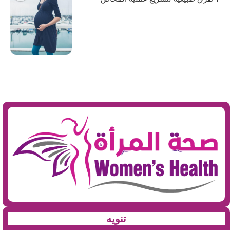
تنويه