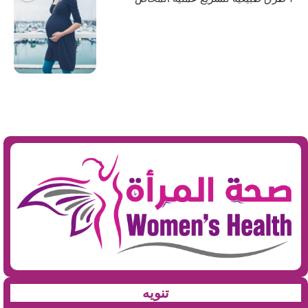
تنويه